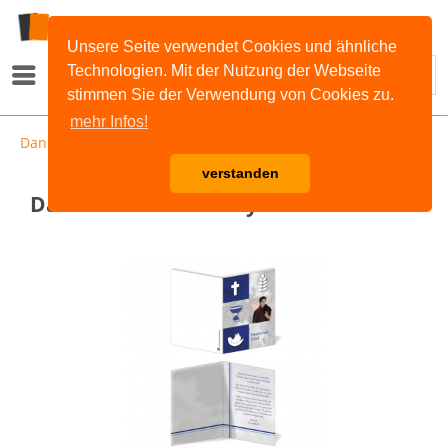
Unsere Seite verwendet Cookies und ähnliche
Technologien. Mit der Nutzung der Webseite
Menü
stimmen Sie der Verwendung von Cookies zu.
mehr Infos!
Dankeskarten
verstanden
Dankeskarte Blaue Symbole