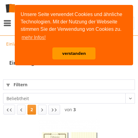
Unsere Seite verwendet Cookies und ähnliche
Technologien. Mit der Nutzung der Webseite
Menü
stimmen Sie der Verwendung von Cookies zu.
mehr Infos!
Einladung Kommunion
verstanden
Einladungskarten zur Kommunion
Filtern
2
von
3