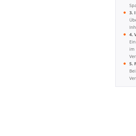
Sp
3. 
Übe
Inh
4.
Ein
im 
Ver
5.
Bei
Ver