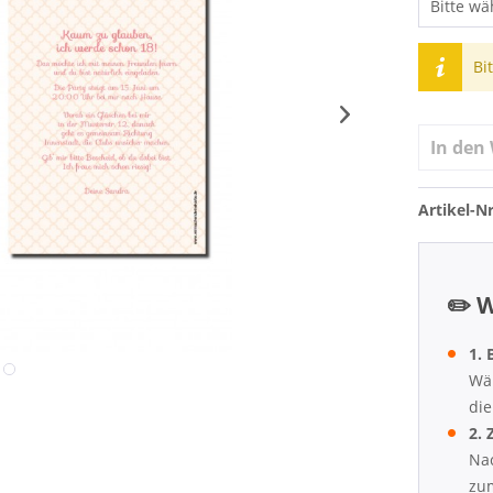
Bi
In den
Artikel-Nr
✏️ W
1. 
Wäh
die
2. 
Nac
zum