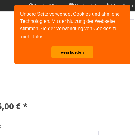
Service/Hilfe
Merkzettel
Mein Konto
Unsere Seite verwendet Cookies und ähnliche
Technologien. Mit der Nutzung der Webseite
Warenkorb |
0,00 € *
stimmen Sie der Verwendung von Cookies zu.
mehr Infos!
verstanden
,00 € *
: