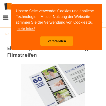
Unsere Seite verwendet Cookies und ähnliche
Technologien. Mit der Nutzung der Webseite
Menü
stimmen Sie der Verwendung von Cookies zu.
mehr Infos!
60. Geburtstag
verstanden
Einladungskarten 60. Geburtstag
Filmstreifen