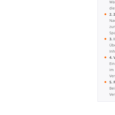
Wäh
die
2. 
Nac
zum
Sp
3. 
Übe
Inh
4.
Ein
im 
Ver
5.
Bei
Ver