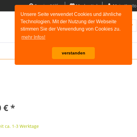
Service/Hilfe
Merkzettel
Mein Konto
Unsere Seite verwendet Cookies und ähnliche
Technologien. Mit der Nutzung der Webseite
Warenkorb |
0,00 € *
stimmen Sie der Verwendung von Cookies zu.
mehr Infos!
verstanden
 € *
it ca. 1-3 Werktage