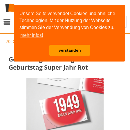
Unsere Seite verwendet Cookies und ähnliche
Technologien. Mit der Nutzung der Webseite
Menü
stimmen Sie der Verwendung von Cookies zu.
mehr Infos!
70. Geburtstag
verstanden
Geburtstag Einladungskarten - 70.
Geburtstag Super Jahr Rot