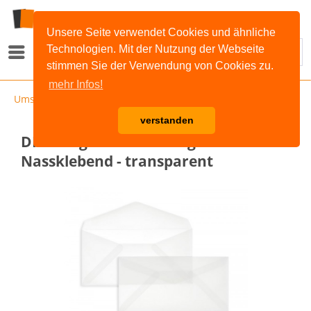
Unsere Seite verwendet Cookies und ähnliche
Technologien. Mit der Nutzung der Webseite
Menü
stimmen Sie der Verwendung von Cookies zu.
mehr Infos!
Umschläge
verstanden
DIN Lang Briefumschläge
Nassklebend - transparent