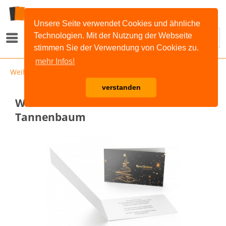
Unsere Seite verwendet Cookies und ähnliche
Technologien. Mit der Nutzung der Webseite
Menü
stimmen Sie der Verwendung von Cookies zu.
mehr Infos!
Weihnachten
verstanden
Weihnachtskarte Goldener
Tannenbaum