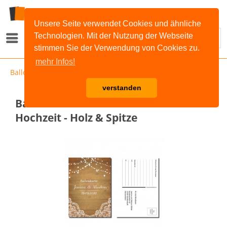
Unsere Seite verwendet Cookies und ähnliche
Technologien. Mit der Nutzung der Webseite
Menü
stimmen Sie der Verwendung von Cookies zu.
mehr Infos!
Ballonkarten
verstanden
Ballonkarten Luftballon Karten
Hochzeit - Holz & Spitze