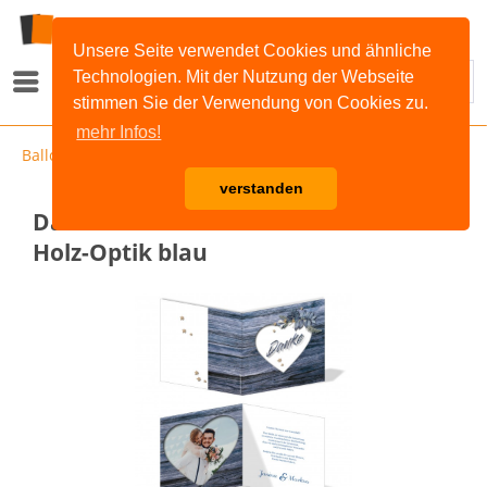
Unsere Seite verwendet Cookies und ähnliche
Technologien. Mit der Nutzung der Webseite
Menü
stimmen Sie der Verwendung von Cookies zu.
mehr Infos!
Ballonkarten
verstanden
Dankeskarten Hochzeit - Rustikale
Holz-Optik blau