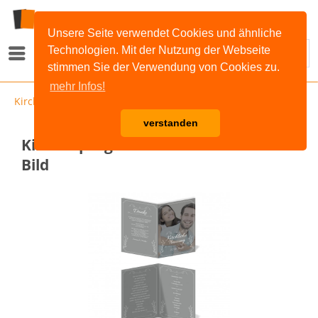
Unsere Seite verwendet Cookies und ähnliche
Technologien. Mit der Nutzung der Webseite
Menü
stimmen Sie der Verwendung von Cookies zu.
mehr Infos!
Kirchenprogramm
verstanden
Kirchenprogramm Hochzeit - Großes
Bild